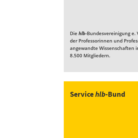
Die
hlb-
Bundesvereinigung e. V
der Professorinnen und Profe
angewandte Wissenschaften i
8.500 Mitgliedern.
Service
hlb
-Bund